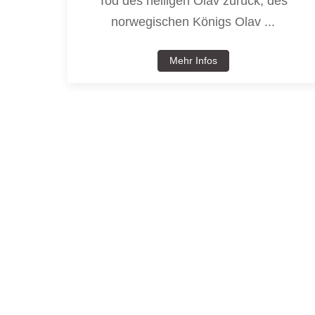
Tod des heiligen Olav zurück, des
norwegischen Königs Olav ...
Mehr Infos