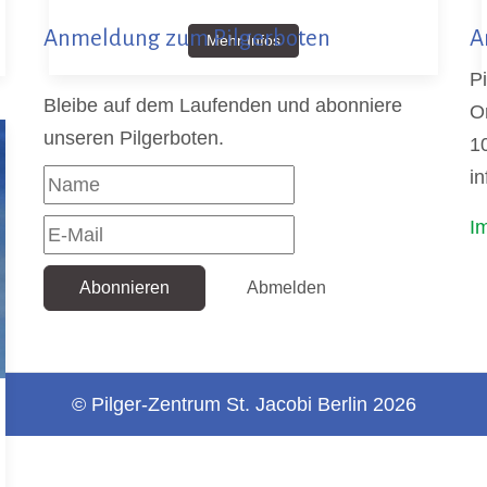
Anmeldung zum Pilgerboten
A
Mehr Infos
P
Bleibe auf dem Laufenden und abonniere
O
unseren Pilgerboten.
1
in
I
Abonnieren
Abmelden
© Pilger-Zentrum St. Jacobi Berlin 2026