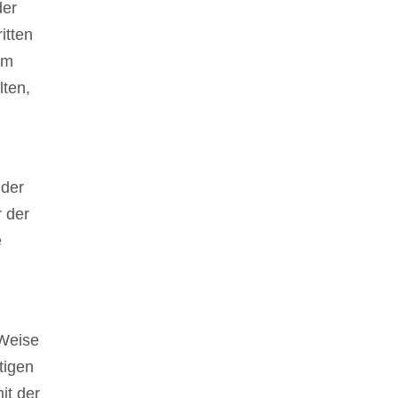
der
itten
em
ten,
 der
 der
e
 Weise
tigen
it der