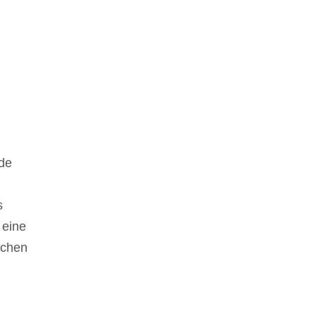
ede
s
 eine
schen