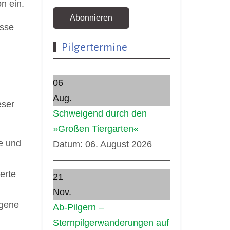
n ein.
Abonnieren
esse
Pilgertermine
06
Aug.
eser
Schweigend durch den
»Großen Tiergarten«
he und
Datum:
06. August 2026
erte
21
Nov.
ogene
Ab-Pilgern –
Sternpilgerwanderungen auf