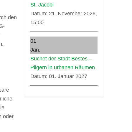
St. Jacobi
Datum:
21. November 2026,
urch den
15:00
S-
r
01
n,
Jan.
Suchet der Stadt Bestes –
Pilgern in urbanen Räumen
Datum:
01. Januar 2027
bare
rliche
ie
m oder