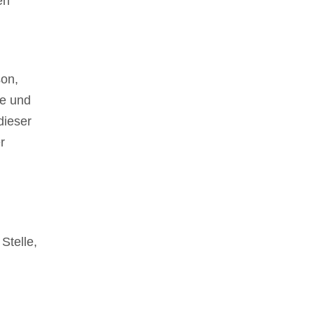
en
son,
ke und
dieser
r
Stelle,