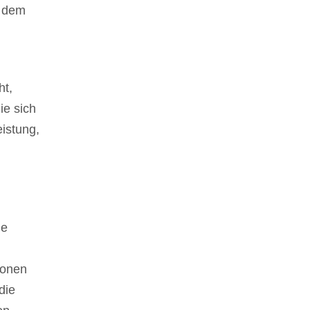
t dem
ht,
ie sich
istung,
,
ie
ionen
die